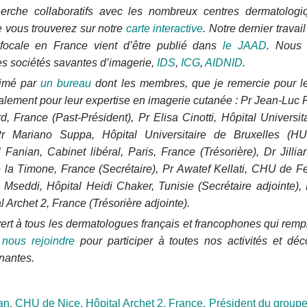
herche collaboratifs avec les nombreux centres dermatologi
e vous trouverez sur notre
carte interactive
. Notre dernier travail
focale en France vient d’être publié dans
le JAAD
. Nous 
les sociétés savantes d’imagerie,
IDS
,
ICG
,
AIDNID
.
nimé par
un bureau
dont les membres, que je remercie pour l
alement pour leur expertise en imagerie cutanée : Pr Jean-Luc 
d, France (Past-Président), Pr Elisa Cinotti, Hôpital Universita
 Pr Mariano Suppa, Hôpital Universitaire de Bruxelles (HU
l Fanian, Cabinet libéral, Paris, France (Trésorière), Dr Jil
e la Timone, France (Secrétaire), Pr Awatef Kellati, CHU de F
 Mseddi, Hôpital Heidi Chaker, Tunisie (Secrétaire adjointe),
 Archet 2, France (Trésorière adjointe).
ert à tous les dermatologues français et francophones qui rempl
nous rejoindre
pour participer à toutes nos activités et dé
nantes.
n, CHU de Nice, Hôpital Archet 2, France,
Président du groupe