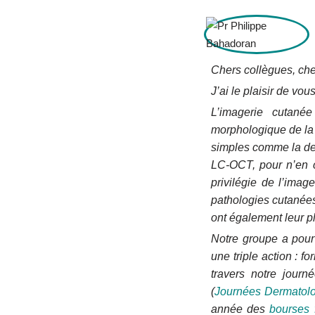
Chers collègues, che
J’ai le plaisir de v
L’imagerie cutané
morphologique de la 
simples comme la de
LC-OCT, pour n’en c
privilégie de l’ima
pathologies cutanées
ont également leur p
Notre groupe a pour 
une triple action : f
travers notre journ
(
Journées Dermatolo
année des
bourses 