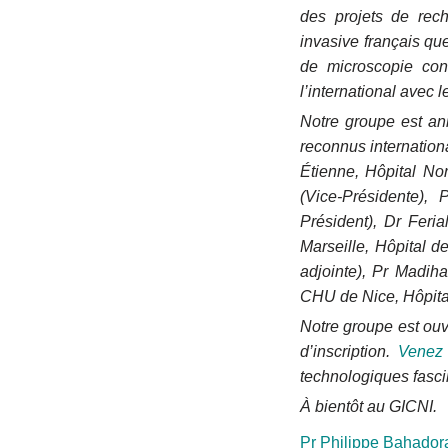
des projets de rec
invasive français qu
de microscopie con
l’international avec 
Notre groupe est a
reconnus internation
Étienne, Hôpital Nor
(Vice-Présidente),
Président), Dr Feria
Marseille, Hôpital d
adjointe), Pr Madiha
CHU de Nice, Hôpital
Notre groupe est ouv
d’inscription.
Venez 
technologiques fasci
À bientôt au GICNI.
Pr Philippe Bahadora