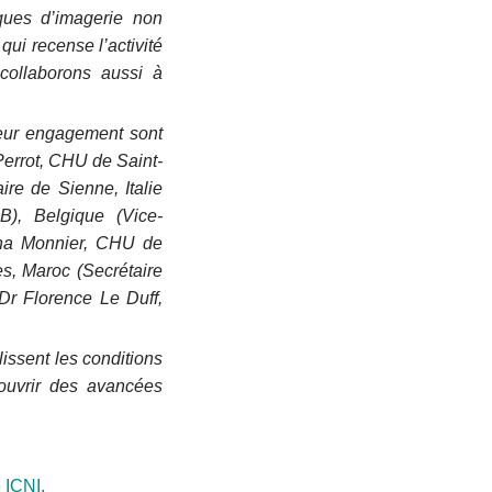
ques d’imagerie non
 qui recense l’activité
collaborons aussi à
eur engagement sont
Perrot, CHU de Saint-
ire de Sienne, Italie
B), Belgique (Vice-
liana Monnier, CHU de
es, Maroc (Secrétaire
 Dr Florence Le Duff,
issent les conditions
couvrir des avancées
 ICNI.