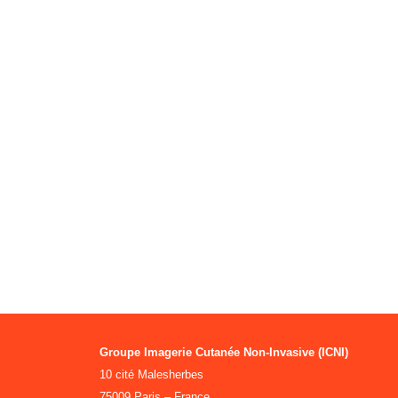
Groupe Imagerie Cutanée Non-Invasive (ICNI)
10 cité Malesherbes
75009 Paris – France