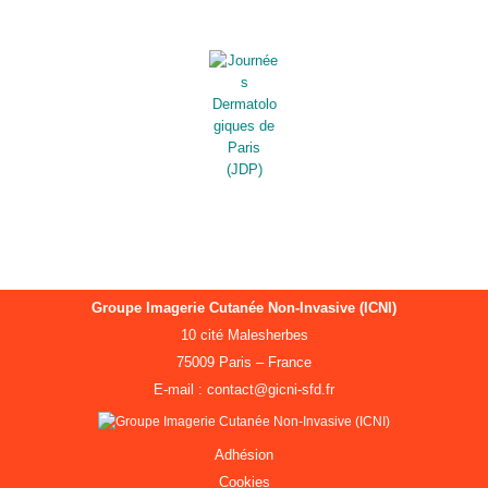
Groupe Imagerie Cutanée Non-Invasive (ICNI)
10 cité Malesherbes
75009 Paris – France
E-mail : contact@gicni-sfd.fr
Adhésion
Cookies