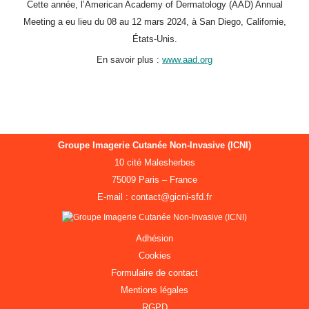
Cette année, l’American Academy of Dermatology (AAD) Annual
Meeting a eu lieu du 08 au 12 mars 2024, à San Diego, Californie,
États-Unis.
En savoir plus :
www.aad.org
Groupe Imagerie Cutanée Non-Invasive (ICNI)
10 cité Malesherbes
75009 Paris – France
E-mail : contact@gicni-sfd.fr
Adhésion
Cookies
Formulaire de contact
Mentions légales
RGPD